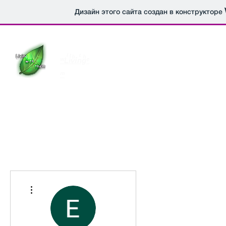
Дизайн этого сайта создан в конструкторе
ʷLͥiͭvͪinͭgͪᵉ
Гл
ᵐ
Другие действия